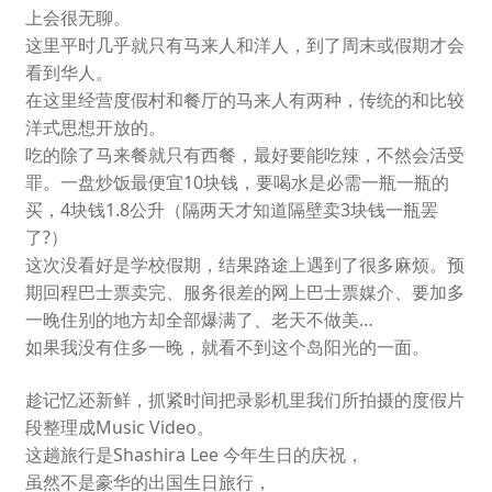
上会很无聊。
这里平时几乎就只有马来人和洋人，到了周末或假期才会
看到华人。
在这里经营度假村和餐厅的马来人有两种，传统的和比较
洋式思想开放的。
吃的除了马来餐就只有西餐，最好要能吃辣，不然会活受
罪。一盘炒饭最便宜10块钱，要喝水是必需一瓶一瓶的
买，4块钱1.8公升（隔两天才知道隔壁卖3块钱一瓶罢
了?）
这次没看好是学校假期，结果路途上遇到了很多麻烦。预
期回程巴士票卖完、服务很差的网上巴士票媒介、要加多
一晚住别的地方却全部爆满了、老天不做美…
如果我没有住多一晚，就看不到这个岛阳光的一面。
趁记忆还新鲜，抓紧时间把录影机里我们所拍摄的度假片
段整理成Music Video。
这趟旅行是Shashira Lee 今年生日的庆祝，
虽然不是豪华的出国生日旅行，