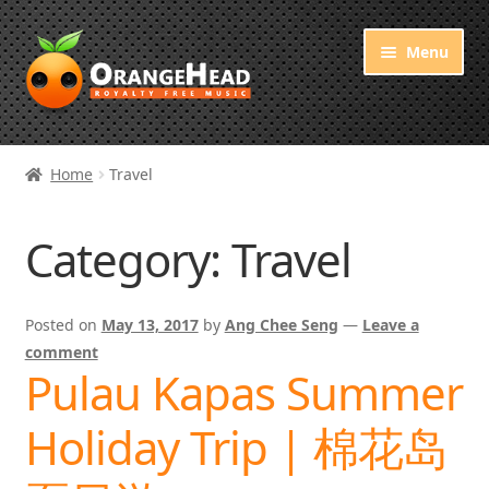
Skip
Skip
Menu
to
to
navigation
content
Royalty Free Music
Home
Travel
Orange Free Music
Category:
Travel
About OrangeHead
Posted on
May 13, 2017
by
Ang Chee Seng
—
Leave a
comment
Pulau Kapas Summer
Holiday Trip | 棉花岛