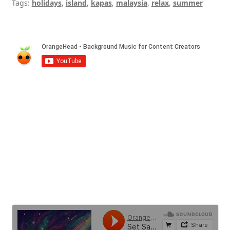
Tags:
holidays
,
island
,
kapas
,
malaysia
,
relax
,
summer